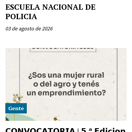
ESCUELA NACIONAL DE
POLICIA
03 de agosto de 2026
Gente
𝗖𝗢𝗡𝗩𝗢𝗖𝗔𝗧𝗢𝗥𝗜𝗔 | 𝟱.ª 𝗘𝗱𝗶𝗰𝗶𝗼𝗻