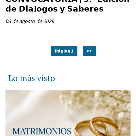
𝗱𝗲 𝗗𝗶𝗮l𝗼𝗴𝗼𝘀 𝘆 𝗦𝗮𝗯𝗲𝗿𝗲𝘀
03 de agosto de 2026
Página 1
>>
Lo más visto