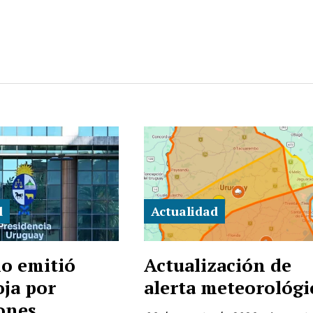
d
Actualidad
o emitió
Actualización de
oja por
alerta meteorológi
ones