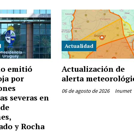
d
Actualidad
o emitió
Actualización de
oja por
alerta meteorológi
ones
06 de agosto de 2026
Inumet
as severas en
 de
es,
ado y Rocha