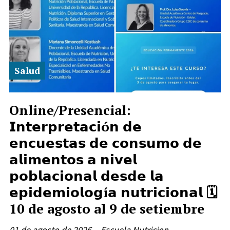
Salud
Online/Presencial:
𝗜𝗻𝘁𝗲𝗿𝗽𝗿𝗲𝘁𝗮𝗰𝗶ó𝗻 𝗱𝗲
𝗲𝗻𝗰𝘂𝗲𝘀𝘁𝗮𝘀 𝗱𝗲 𝗰𝗼𝗻𝘀𝘂𝗺𝗼 𝗱𝗲
𝗮𝗹𝗶𝗺𝗲𝗻𝘁𝗼𝘀 𝗮 𝗻𝗶𝘃𝗲𝗹
𝗽𝗼𝗯𝗹𝗮𝗰𝗶𝗼𝗻𝗮𝗹 𝗱𝗲𝘀𝗱𝗲 𝗹𝗮
𝗲𝗽𝗶𝗱𝗲𝗺𝗶𝗼𝗹𝗼𝗴í𝗮 𝗻𝘂𝘁𝗿𝗶𝗰𝗶𝗼𝗻𝗮𝗹 🗓️
10 de agosto al 9 de setiembre
01 de agosto de 2026
Escuela Nutricion