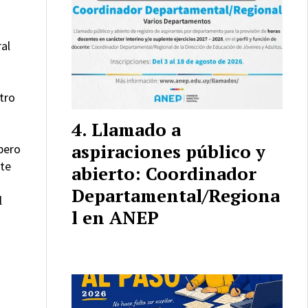
al
tro
Llamado a
aspiraciones público y
pero
nte
abierto: Coordinador
Departamental/Regiona
l
l en ANEP