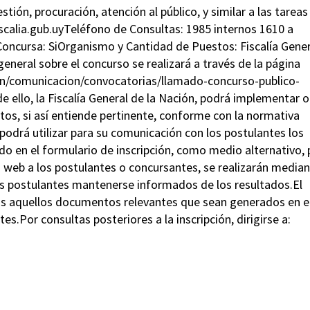
stión, procuración, atención al público, y similar a las tareas
calia.gub.uyTel
éfono de Consultas: 1985 internos 1610 a
oncursa: SiOrganismo y Cantidad de Puestos: Fiscalía Gener
neral sobre el concurso se realizará a través de la página
ion/comunicacion/convocatorias/llamado-concurso-publico-
e ello, la Fiscalía General de la Nación, podrá implementar o
os, si así entiende pertinente, conforme con la normativa
 podrá utilizar para su comunicación con los postulantes los
do en el formulario de inscripción, como medio alternativo, 
a web a los postulantes o concursantes, se realizarán media
os postulantes mantenerse informados de los resultados.El
dos aquellos documentos relevantes que sean generados en e
s.Por consultas posteriores a la inscripción, dirigirse a: