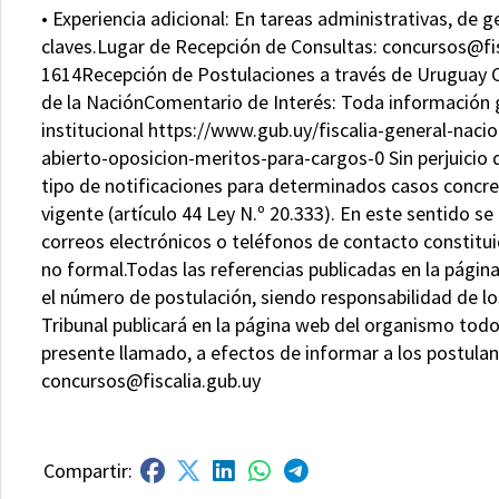
• Experiencia adicional: En tareas administrativas, de ge
claves.Lugar de Recepción de Consultas:
concursos@fis
1614Recepción de Postulaciones a través de Uruguay C
de la NaciónComentario de Interés: Toda información ge
institucional https://www.gub.uy/fiscalia-general-nac
abierto-oposicion-meritos-para-cargos-0 Sin perjuicio d
tipo de notificaciones para determinados casos concret
vigente (artículo 44 Ley N.º 20.333). En este sentido se
correos electrónicos o teléfonos de contacto constitui
no formal.Todas las referencias publicadas en la págin
el número de postulación, siendo responsabilidad de l
Tribunal publicará en la página web del organismo to
presente llamado, a efectos de informar a los postulante
concursos@fiscalia.gub.uy