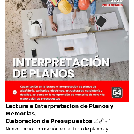
𝗟𝗲𝗰𝘁𝘂𝗿𝗮 𝗲 𝗜𝗻𝘁𝗲𝗿𝗽𝗿𝗲𝘁𝗮𝗰𝗶𝗼𝗻 𝗱𝗲 𝗣𝗹𝗮𝗻𝗼𝘀 𝘆
𝗠𝗲𝗺𝗼𝗿𝗶𝗮𝘀,
𝗘𝗹𝗮𝗯𝗼𝗿𝗮𝗰𝗶𝗼𝗻 𝗱𝗲 𝗣𝗿𝗲𝘀𝘂𝗽𝘂𝗲𝘀𝘁𝗼𝘀 📐📏 ✅
Nuevo Inicio: formación en lectura de planos y