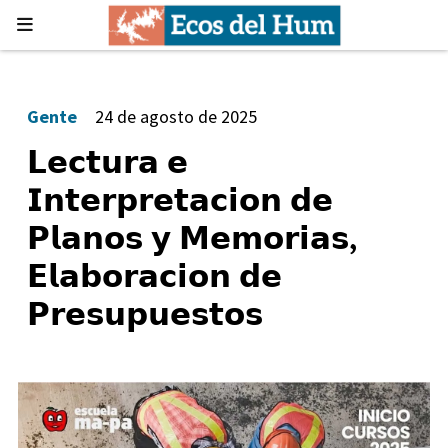
Gente
24 de agosto de 2025
𝗟𝗲𝗰𝘁𝘂𝗿𝗮 𝗲
𝗜𝗻𝘁𝗲𝗿𝗽𝗿𝗲𝘁𝗮𝗰𝗶𝗼𝗻 𝗱𝗲
𝗣𝗹𝗮𝗻𝗼𝘀 𝘆 𝗠𝗲𝗺𝗼𝗿𝗶𝗮𝘀,
𝗘𝗹𝗮𝗯𝗼𝗿𝗮𝗰𝗶𝗼𝗻 𝗱𝗲
𝗣𝗿𝗲𝘀𝘂𝗽𝘂𝗲𝘀𝘁𝗼𝘀