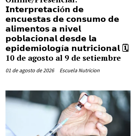
𝗜𝗻𝘁𝗲𝗿𝗽𝗿𝗲𝘁𝗮𝗰𝗶ó𝗻 𝗱𝗲
𝗲𝗻𝗰𝘂𝗲𝘀𝘁𝗮𝘀 𝗱𝗲 𝗰𝗼𝗻𝘀𝘂𝗺𝗼 𝗱𝗲
𝗮𝗹𝗶𝗺𝗲𝗻𝘁𝗼𝘀 𝗮 𝗻𝗶𝘃𝗲𝗹
𝗽𝗼𝗯𝗹𝗮𝗰𝗶𝗼𝗻𝗮𝗹 𝗱𝗲𝘀𝗱𝗲 𝗹𝗮
𝗲𝗽𝗶𝗱𝗲𝗺𝗶𝗼𝗹𝗼𝗴í𝗮 𝗻𝘂𝘁𝗿𝗶𝗰𝗶𝗼𝗻𝗮𝗹 🗓️
10 de agosto al 9 de setiembre
01 de agosto de 2026
Escuela Nutricion