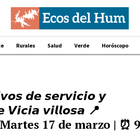
te
Rurales
Salud
Verde
Horóscopo
𝙨 𝙙𝙚 𝙨𝙚𝙧𝙫𝙞𝙘𝙞𝙤 𝙮
 𝙑𝙞𝙘𝙞𝙖 𝙫𝙞𝙡𝙡𝙤𝙨𝙖 📍
 Martes 17 de marzo | ⏰ 