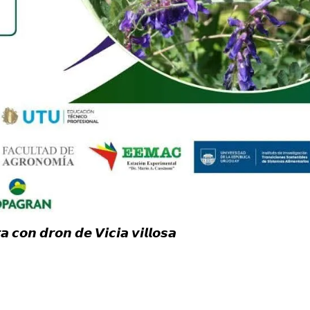
𝙘𝙤𝙣 𝙙𝙧𝙤𝙣 𝙙𝙚 𝙑𝙞𝙘𝙞𝙖 𝙫𝙞𝙡𝙡𝙤𝙨𝙖
.