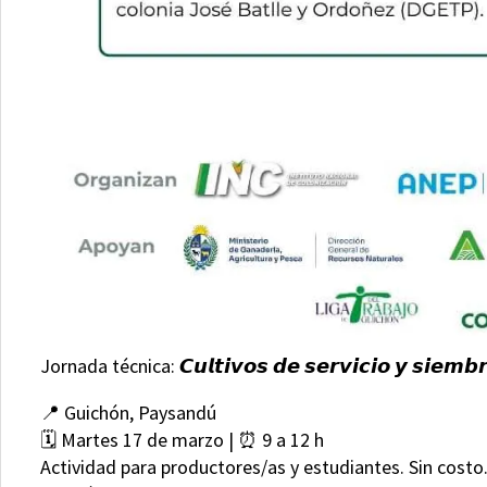
Jornada técnica: 𝘾𝙪𝙡𝙩𝙞𝙫𝙤𝙨 𝙙𝙚 𝙨𝙚𝙧𝙫𝙞𝙘𝙞𝙤 𝙮 𝙨𝙞𝙚𝙢𝙗𝙧𝙖 
📍 Guichón, Paysandú
🗓️ Martes 17 de marzo | ⏰ 9 a 12 h
Actividad para productores/as y estudiantes. Sin costo