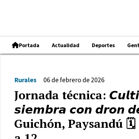
Portada
Actualidad
Deportes
Gen
Rurales
06 de febrero de 2026
Jornada técnica: 𝘾𝙪𝙡𝙩𝙞𝙫𝙤
𝙨𝙞𝙚𝙢𝙗𝙧𝙖 𝙘𝙤𝙣 𝙙𝙧𝙤𝙣 𝙙𝙚
Guichón, Paysandú 🗓️
a 12