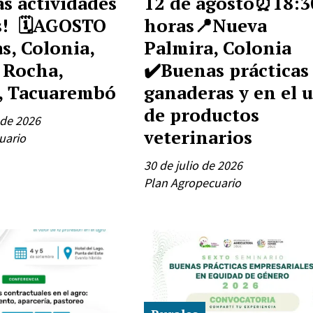
s actividades
12 de agosto⏰18:3
s! 🗓️AGOSTO
horas📍Nueva
s, Colonia,
Palmira, Colonia
, Rocha,
✔️Buenas prácticas
, Tacuarembó
ganaderas y en el 
de productos
 de 2026
veterinarios
uario
30 de julio de 2026
Plan Agropecuario