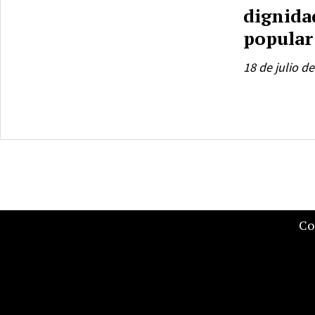
dignida
popular
18 de julio d
Co