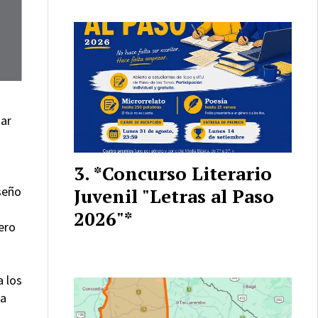
tar
*Concurso Literario
iseño
Juvenil "Letras al Paso
2026"*
ero
a los
la