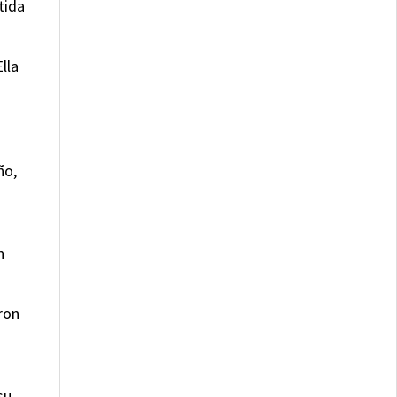
tida
lla
ño,
n
ron
su