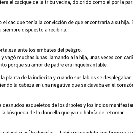
iera el cacique de la tribu vecina, dolorido como él por la par
el cacique tenía la convicción de que encontraría a su hija. E
a siempre dispuesto a recibirla.
 fortaleza ante los embates del peligro.
 y vagó muchas lunas llamando a la hija, unas veces con cari
nto porque su amor de padre era inquebrantable.
 la planta de la indiecita y cuando sus labios se desplegaban
iendo la cabeza en una negativa que se clavaba en el corazó
os desnudos esqueletos de los árboles y los indios manifesta
o la búsqueda de la doncella que ya no habría de retornar.
volved si así lo deseáis — había respondido con firmeza, y 