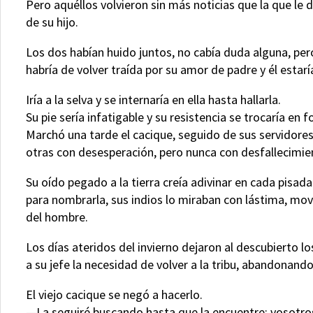
Pero aquéllos volvieron sin más noticias que la que le d
de su hijo.
Los dos habían huido juntos, no cabía duda alguna, pero 
habría de volver traída por su amor de padre y él estarí
Iría a la selva y se internaría en ella hasta hallarla.
Su pie sería infatigable y su resistencia se trocaría en
Marchó una tarde el cacique, seguido de sus servidores
otras con desesperación, pero nunca con desfallecimie
Su oído pegado a la tierra creía adivinar en cada pisada
para nombrarla, sus indios lo miraban con lástima, mov
del hombre.
Los días ateridos del invierno dejaron al descubierto l
a su jefe la necesidad de volver a la tribu, abandonand
El viejo cacique se negó a hacerlo.
—La seguiré buscando hasta que la encuentre; vosotros 