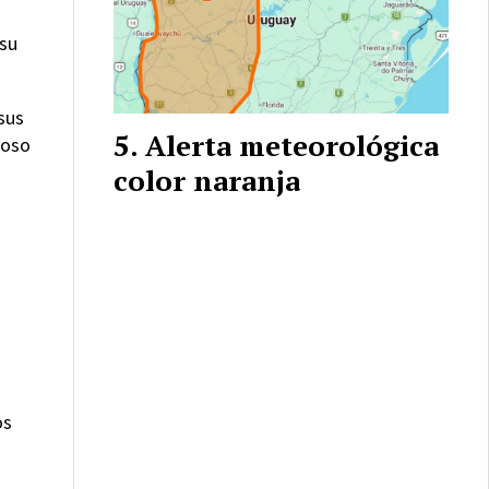
 su
 sus
Alerta meteorológica
roso
color naranja
os