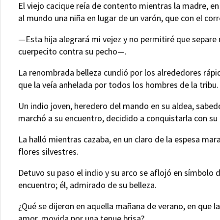
El viejo cacique reía de contento mientras la madre, en
al mundo una niña en lugar de un varón, que con el corr
—Esta hija alegrará mi vejez y no permitiré que separe
cuerpecito contra su pecho—.
La renombrada belleza cundió por los alrededores ráp
que la veía anhelada por todos los hombres de la tribu.
Un indio joven, heredero del mando en su aldea, sabedo
marchó a su encuentro, decidido a conquistarla con su pa
La halló mientras cazaba, en un claro de la espesa ma
flores silvestres.
Detuvo su paso el indio y su arco se aflojó en símbolo d
encuentro; él, admirado de su belleza.
¿Qué se dijeron en aquella mañana de verano, en que la f
amor, movida por una tenue brisa?