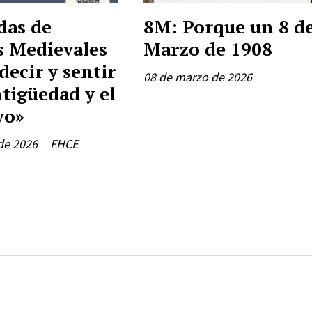
das de
8M: Porque un 8 d
s Medievales
Marzo de 1908
decir y sentir
08 de marzo de 2026
tigüedad y el
vo»
de 2026
FHCE