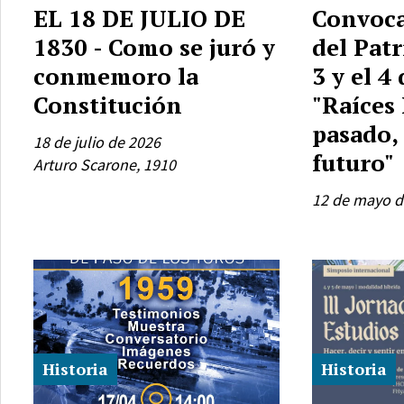
EL 18 DE JULIO DE
Convoca
1830 - Como se juró y
del Pat
conmemoro la
3 y el 4
Constitución
"Raíces
pasado,
18 de julio de 2026
futuro"
Arturo Scarone, 1910
12 de mayo d
Historia
Historia