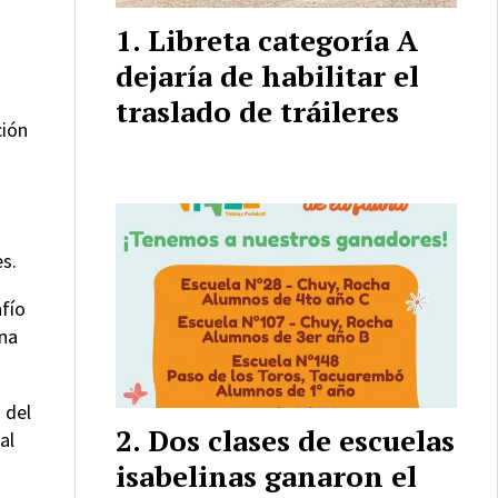
Libreta categoría A
dejaría de habilitar el
traslado de tráileres
ción
es.
afío
ana
 del
Dos clases de escuelas
al
isabelinas ganaron el