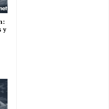
n:
 y