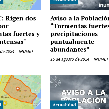
: Rigen dos
Aviso a la Població
por
“Tormentas fuertes
tas fuertes y
precipitaciones
intensas"
puntualmente
abundantes”
 de 2024
INUMET
15 de agosto de 2024
INUMET
d
Actualidad