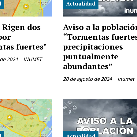
d
Actualidad
 Rigen dos
Aviso a la població
por
“Tormentas fuertes
tas fuertes"
precipitaciones
puntualmente
 de 2024
INUMET
abundantes”
20 de agosto de 2024
Inumet
d
Actualidad