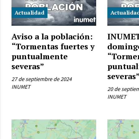
Actualidad
Actualida
Aviso a la población:
INUMET:
“Tormentas fuertes y
domingo
puntualmente
“Tormen
severas”
puntua
severas
27 de septiembre de 2024
INUMET
20 de septie
INUMET