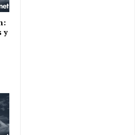
n:
 y