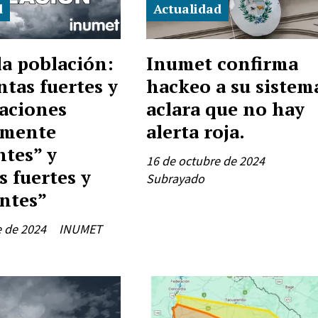
d
Actualidad
la población:
Inumet confirma
tas fuertes y
hackeo a su sistem
taciones
aclara que no hay
lmente
alerta roja.
tes” y
16 de octubre de 2024
 fuertes y
Subrayado
entes”
e de 2024
INUMET