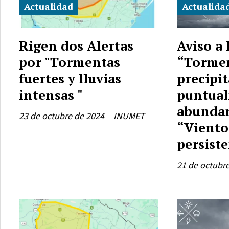
Actualidad
Actualida
Rigen dos Alertas
Aviso a 
por "Tormentas
“Tormen
fuertes y lluvias
precipi
intensas "
puntua
abundan
23 de octubre de 2024
INUMET
“Vientos
persist
21 de octubr