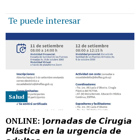
Te puede interesar
Salud
ONLINE: J𝙤𝙧𝙣𝙖𝙙𝙖𝙨 𝙙𝙚 𝘾𝙞𝙧𝙪𝙜í𝙖
𝙋𝙡á𝙨𝙩𝙞𝙘𝙖 𝙚𝙣 𝙡𝙖 𝙪𝙧𝙜𝙚𝙣𝙘𝙞𝙖 𝙙𝙚