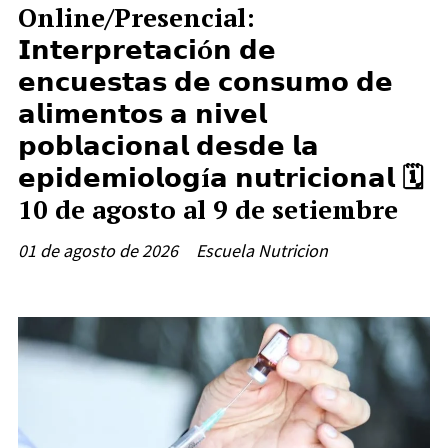
Online/Presencial:
𝗜𝗻𝘁𝗲𝗿𝗽𝗿𝗲𝘁𝗮𝗰𝗶ó𝗻 𝗱𝗲
𝗲𝗻𝗰𝘂𝗲𝘀𝘁𝗮𝘀 𝗱𝗲 𝗰𝗼𝗻𝘀𝘂𝗺𝗼 𝗱𝗲
𝗮𝗹𝗶𝗺𝗲𝗻𝘁𝗼𝘀 𝗮 𝗻𝗶𝘃𝗲𝗹
𝗽𝗼𝗯𝗹𝗮𝗰𝗶𝗼𝗻𝗮𝗹 𝗱𝗲𝘀𝗱𝗲 𝗹𝗮
𝗲𝗽𝗶𝗱𝗲𝗺𝗶𝗼𝗹𝗼𝗴í𝗮 𝗻𝘂𝘁𝗿𝗶𝗰𝗶𝗼𝗻𝗮𝗹 🗓️
10 de agosto al 9 de setiembre
01 de agosto de 2026
Escuela Nutricion